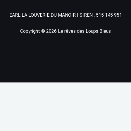
o
r
k
a
EARL LA LOUVERIE DU MANOIR | SIREN : 515 145 951
-
m
Copyright © 2026 Le rêves des Loups Bleus
f