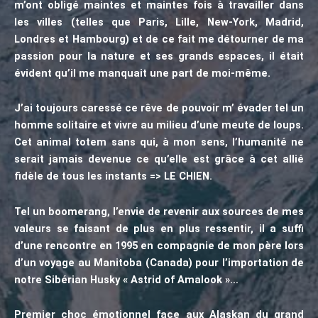
m’ont obligé maintes et maintes fois à travailler dans
les villes (telles que Paris, Lille, New-York, Madrid,
Londres et Hambourg) et de ce fait me détourner de ma
passion pour la nature et ses grands espaces, il était
évident qu’il me manquait une part de moi-même.
J’ai toujours caressé ce rêve de pouvoir m’ évader tel un
homme solitaire et vivre au milieu d’une meute de loups.
Cet animal totem sans qui, à mon sens, l’humanité ne
serait jamais devenue ce qu’elle est grâce à cet allié
fidèle de tous les instants => LE CHIEN.
Tel un boomerang, l’envie de revenir aux sources de mes
valeurs se faisant de plus en plus ressentir, il a suffi
d’une rencontre en 1995 en compagnie de mon père lors
d’un voyage au Manitoba (Canada) pour l’importation de
notre Sibérian Husky « Astrid of Amalook »…
Premier choc émotionnel face aux Alaskan du grand