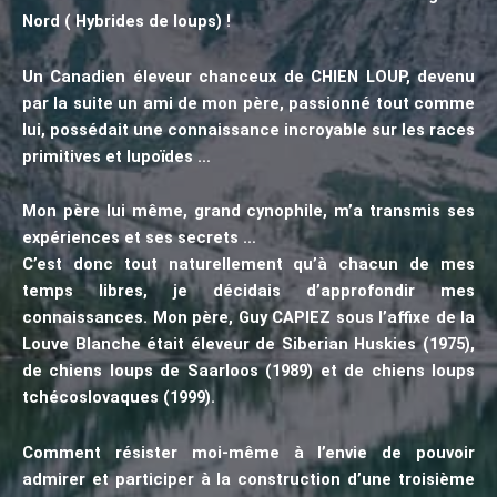
Nord ( Hybrides de loups) !
Un Canadien éleveur chanceux de CHIEN LOUP, devenu
par la suite un ami de mon père, passionné tout comme
lui, possédait une connaissance incroyable sur les races
primitives et lupoïdes …
Mon père lui même, grand cynophile, m’a transmis ses
expériences et ses secrets …
C’est donc tout naturellement qu’à chacun de mes
temps libres, je décidais d’approfondir mes
connaissances. Mon père, Guy CAPIEZ sous l’affixe de la
Louve Blanche était éleveur de Siberian Huskies (1975),
de chiens loups de Saarloos (1989) et de chiens loups
tchécoslovaques (1999).
Comment résister moi-même à l’envie de pouvoir
admirer et participer à la construction d’une troisième